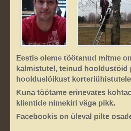
Eestis oleme töötanud mitme om
kalmistutel, teinud hooldustöid 
hoolduslõikust korteriühistutele
Kuna töötame erinevates kohtade
klientide nimekiri väga pikk.
Facebookis on üleval pilte osad